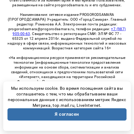
ответственности за комментарии и материалы пользователей,
размещенные на сайте progorodsamara.ru и его субдоменах.
Наименование: сетевое издание PROGORODSAMARA
(ПРОГОРОДСАМАРА) Учредитель: ООО «Город Самара». Главный
редактор: Романова А.А. Электронная почта редакции:
progorodsamara@progorodsamara.ru, телефон редакции:
+7 (987)
905-00-63
. Свидетельство о регистрации СМИ: ЭЛ № ФС 77 -
65325 от 12 апреля 2016г. выдано Федеральной службой по
надзору в сфере связи, информационных технологий и массовых
коммуникаций. Возрастная категория сайта 16+
«На информационном ресурсе применяются рекомендательные
технологии (информационные технологии предоставления
информации на основе сбора, систематизации и анализа
сведений, относящихся к предпочтениям пользователей сети
«Интернет», находящихся на территории Российской
Федерации)». Правила применения рекомендательных
технологий в виджетах рекламно-обменной сети
«СМИ2» (PDF)
Мы используем cookie. Во время посещения сайта вы
соглашаетесь с тем, что мы обрабатываем ваши
персональные данные с использованием метрик Яндекс
Метрика, top.mail.ru, LiveInternet.
© 2026 «ProGorodSamara» | Все права защищены
Я согласен
Возрастная категория сайта 16+
Политика конфиденциальности