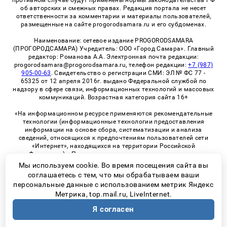
об авторских и смежных правах. Редакция портала не несет
ответственности за комментарии и материалы пользователей,
размещенные на сайте progorodsamara.ru и его субдоменах.
Наименование: сетевое издание PROGORODSAMARA
(ПРОГОРОДСАМАРА) Учредитель: ООО «Город Самара». Главный
редактор: Романова А.А. Электронная почта редакции:
progorodsamara@progorodsamara.ru, телефон редакции:
+7 (987)
905-00-63
. Свидетельство о регистрации СМИ: ЭЛ № ФС 77 -
65325 от 12 апреля 2016г. выдано Федеральной службой по
надзору в сфере связи, информационных технологий и массовых
коммуникаций. Возрастная категория сайта 16+
«На информационном ресурсе применяются рекомендательные
технологии (информационные технологии предоставления
информации на основе сбора, систематизации и анализа
сведений, относящихся к предпочтениям пользователей сети
«Интернет», находящихся на территории Российской
Федерации)». Правила применения рекомендательных
технологий в виджетах рекламно-обменной сети
«СМИ2» (PDF)
Мы используем cookie. Во время посещения сайта вы
соглашаетесь с тем, что мы обрабатываем ваши
персональные данные с использованием метрик Яндекс
Метрика, top.mail.ru, LiveInternet.
© 2026 «ProGorodSamara» | Все права защищены
Я согласен
Возрастная категория сайта 16+
Политика конфиденциальности