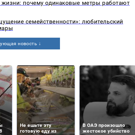
в жизни: почему одинаковые метры работают
ощущение семейственности»: любительский
мары
ующая новость ↓
ы
Не ешьте эту
В ОАЭ произошло
8
готовую еду из
жестокое убийство