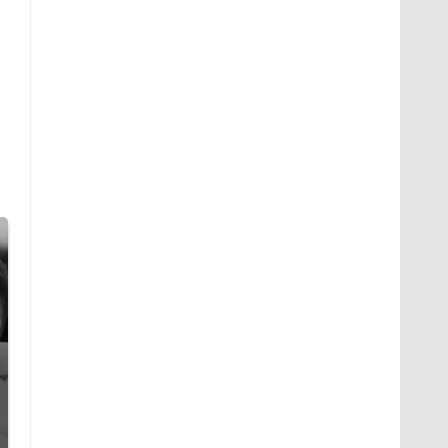
Таких событий не
Все новости по
было с 1945: чего
падению вертолета на