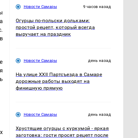
Новости Самары
9 часов назад
ы
Огурцы по‑польски дольками:
а
простой рецепт, который всегда
.
выручает на праздник
в
Новости Самары
день назад
е
я
На улице XXII Партсъезда в Самаре
ь
дорожные работы выходят на
финишную прямую
Новости Самары
день назад
Хрустящие огурцы с куркумой - яркая
х
заготовка: гости просят рецепт после