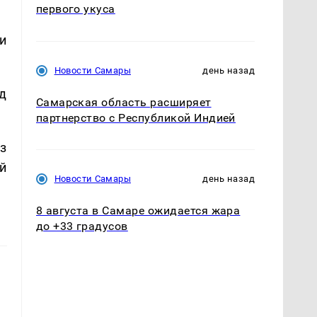
первого укуса
и
Новости Самары
день назад
д
Самарская область расширяет
партнерство с Республикой Индией
з
й
Новости Самары
день назад
8 августа в Самаре ожидается жара
до +33 градусов