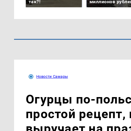
так?!
миллионов рубле
Новости Самары
Огурцы по‑поль
простой рецепт,
выручает на пра