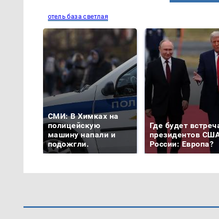
отель база светлая
СМИ: В Химках на
полицейскую
Где будет встреч
машину напали и
президентов США
подожгли.
России: Европа?