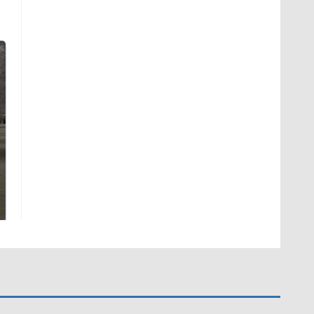
Не ешьте эту
Как выглядит место
готовую еду из
крушение вертолета на
магазина: список
Кавказе: смотреть