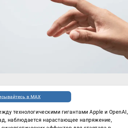
исывайтесь в MAX
ежду технологическими гигантами Apple и OpenAI
зад, наблюдается нарастающее напряжение,
синергетических эффектов для стартапа в