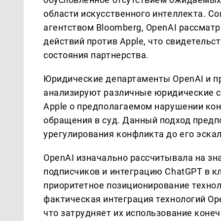
области искусственного интеллекта. С
агентством Bloomberg, OpenAI рассма
действий против Apple, что свидетельс
состояния партнерства.
Юридические департаменты OpenAI и п
анализируют различные юридические с
Apple о предполагаемом нарушении кон
обращения в суд. Данный подход предп
урегулирования конфликта до его эска
OpenAI изначально рассчитывала на зн
подписчиков и интеграцию ChatGPT в к
приоритетное позиционирование техноло
фактическая интеграция технологий Ope
что затрудняет их использование коне