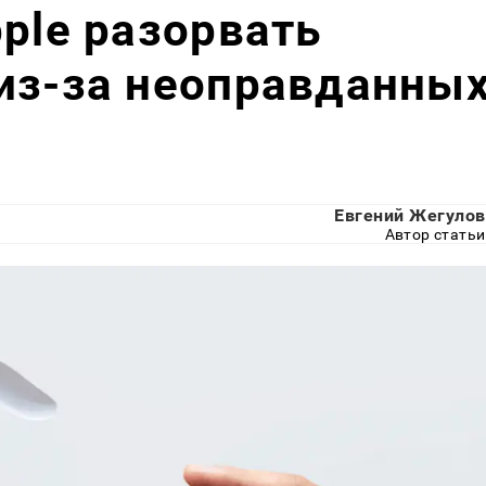
pple разорвать
из-за неоправданны
Евгений Жегулов
Автор статьи