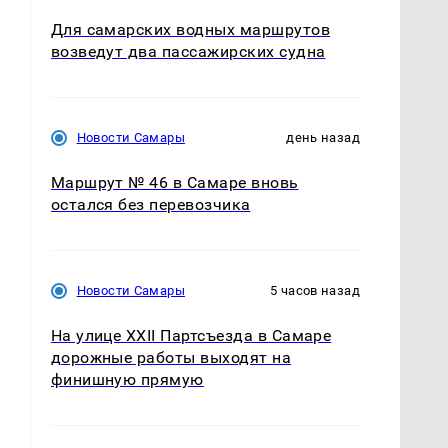
Для самарских водных маршрутов
возведут два пассажирских судна
Новости Самары
день назад
Маршрут № 46 в Самаре вновь
остался без перевозчика
Новости Самары
5 часов назад
На улице XXII Партсъезда в Самаре
дорожные работы выходят на
финишную прямую