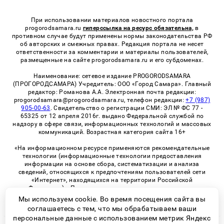
При использовании материалов новостного портала
progorodsamara.ru
гиперссылка на ресурс обязательна,
в
противном случае будут применены нормы законодательства РФ
об авторских и смежных правах. Редакция портала не несет
ответственности за комментарии и материалы пользователей,
размещенные на сайте progorodsamara.ru и его субдоменах.
Наименование: сетевое издание PROGORODSAMARA
(ПРОГОРОДСАМАРА) Учредитель: ООО «Город Самара». Главный
редактор: Романова А.А. Электронная почта редакции:
progorodsamara@progorodsamara.ru, телефон редакции:
+7 (987)
905-00-63
. Свидетельство о регистрации СМИ: ЭЛ № ФС 77 -
65325 от 12 апреля 2016г. выдано Федеральной службой по
надзору в сфере связи, информационных технологий и массовых
коммуникаций. Возрастная категория сайта 16+
«На информационном ресурсе применяются рекомендательные
технологии (информационные технологии предоставления
информации на основе сбора, систематизации и анализа
сведений, относящихся к предпочтениям пользователей сети
«Интернет», находящихся на территории Российской
Федерации)». Правила применения рекомендательных
технологий в виджетах рекламно-обменной сети
«СМИ2» (PDF)
Мы используем cookie. Во время посещения сайта вы
соглашаетесь с тем, что мы обрабатываем ваши
персональные данные с использованием метрик Яндекс