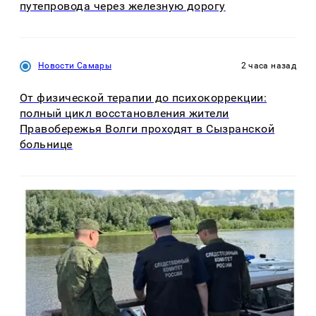
путепровода через железную дорогу
Новости Самары
2 часа назад
От физической терапии до психокоррекции:
полный цикл восстановления жители
Правобережья Волги проходят в Сызранской
больнице