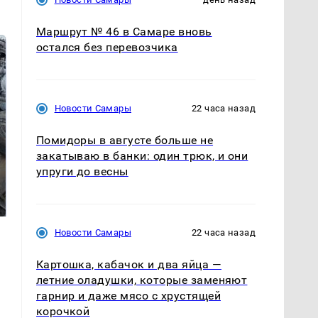
Маршрут № 46 в Самаре вновь
остался без перевозчика
Новости Самары
22 часа назад
Помидоры в августе больше не
закатываю в банки: один трюк, и они
упруги до весны
Не ешьте эту
В ОАЭ произошло
готовую еду из
жестокое убийство
магазина: список
криптомиллионера
Новости Самары
22 часа назад
Картошка, кабачок и два яйца —
летние оладушки, которые заменяют
гарнир и даже мясо с хрустящей
корочкой