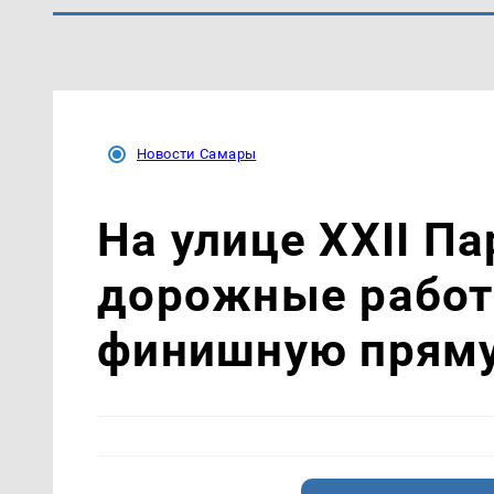
Новости Самары
На улице XXII П
дорожные работ
финишную прям