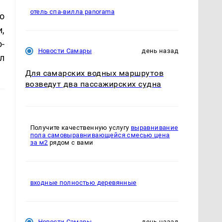
отель спа-вилла panorama
о
,
-
Новости Самары
день назад
л
Для самарских водных маршрутов
возведут два пассажирских судна
Получите качественную услугу
выравнивание
пола самовыравнивающейся смесью цена
за м2
рядом с вами
входные полностью деревянные
Новости Самары
день назад