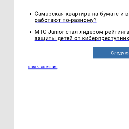
Самарская квартира на бумаге и 
работают по-разному?
МТС Junior стал лидером рейтинг
защиты детей от киберпреступни
Следую
отель гармония