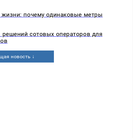
в жизни: почему одинаковые метры
а решений сотовых операторов для
ков
щая новость ↓