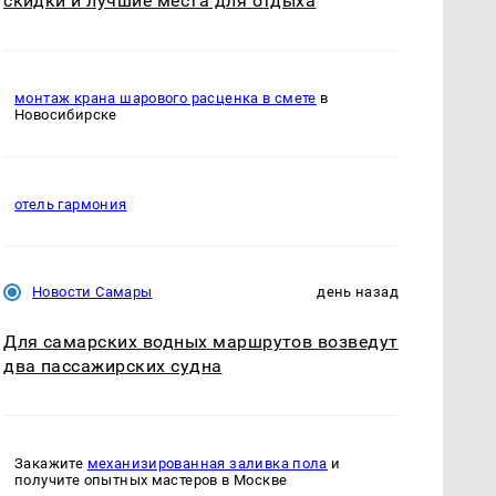
скидки и лучшие места для отдыха
монтаж крана шарового расценка в смете
в
Новосибирске
отель гармония
Новости Самары
день назад
Для самарских водных маршрутов возведут
два пассажирских судна
Закажите
механизированная заливка пола
и
получите опытных мастеров в Москве