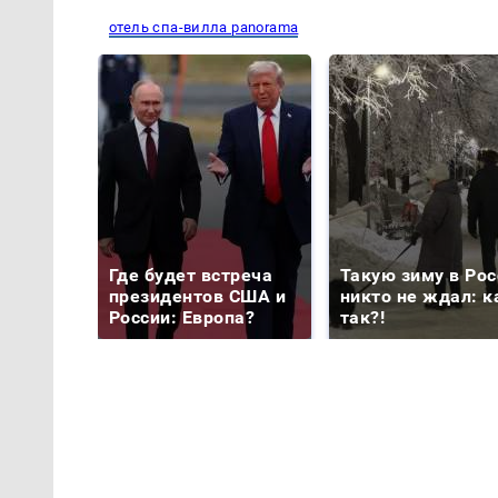
отель спа-вилла panorama
Где будет встреча
Такую зиму в Рос
президентов США и
никто не ждал: к
России: Европа?
так?!