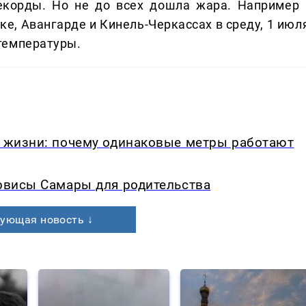
екорды. Но не до всех дошла жара. Например 
ке, Авангарде и Кинель-Черкассах в среду, 1 июл
температуры.
в жизни: почему одинаковые метры работают
ервисы Самары для родительства
ующая новость ↓