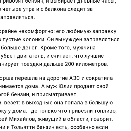
привозят бензин, и выбирает дневные часы,
 четыре утра и с балкона следит за
заправляться.
 крайне некомфортно: его любимую заправку
бо пустые колонки. Он вынужден заправляться
е больше денег. Кроме того, мужчина
убьет двигатель, и считает, что лучшие
ланирует поездки дальше 200 километров.
юрша перешла на дорогие АЗС и сократила
анимается дома. А муж Юлии продает свой
огой бензин, и присматривает
, везет: в выходные она попала в большую
ку у дома, где только что привезли топливо,
рей Михайлов, живущий в области, говорит,
ни и Тольятти бензин есть, особенно если