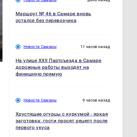
Маршрут № 46 в Самаре вновь
остался без перевозчика
СМИ: В Химках на
полицейскую
В магазинах России
Новости Самары
11 часов назад
машину напали и
ажиотаж из-за этого
подожгли.
продукта: что купить?
На улице XXII Партсъезда в Самаре
дорожные работы выходят на
финишную прямую
Новости Самары
9 часов назад
Хрустящие огурцы с куркумой - яркая
заготовка: гости просят рецепт после
первого укуса