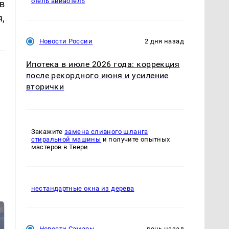
отель авиаотель
в
я,
Новости России
2 дня назад
Ипотека в июле 2026 года: коррекция
после рекордного июня и усиление
вторички
Закажите
замена сливного шланга
стиральной машины
и получите опытных
мастеров в Твери
нестандартные окна из дерева
Новости Самары
день назад