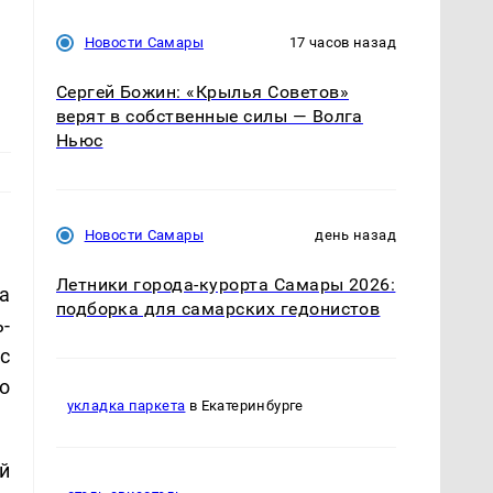
Новости Самары
17 часов назад
Сергей Божин: «Крылья Советов»
верят в собственные силы — Волга
Ньюс
Новости Самары
день назад
Летники города-курорта Самары 2026:
а
подборка для самарских гедонистов
-
 с
о
укладка паркета
в Екатеринбурге
й