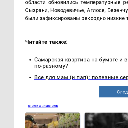
области обновились температурные р
Сызрани, Новодевичье, Аглосе, Безенчу
были зафиксированы рекордно низкие 
Читайте также:
Самарская квартира на бумаге и 
по-разному?
Все для мам (и пап): полезные с
След
отель авиаотель