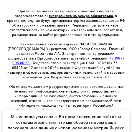
При использовании материалов новостного портала
progorodsamara.ru
гиперссылка на ресурс обязательна,
в
противном случае будут применены нормы законодательства РФ
об авторских и смежных правах. Редакция портала не несет
ответственности за комментарии и материалы пользователей,
размещенные на сайте progorodsamara.ru и его субдоменах.
Наименование: сетевое издание PROGORODSAMARA
(ПРОГОРОДСАМАРА) Учредитель: ООО «Город Самара». Главный
редактор: Романова А.А. Электронная почта редакции:
progorodsamara@progorodsamara.ru, телефон редакции:
+7 (987)
905-00-63
. Свидетельство о регистрации СМИ: ЭЛ № ФС 77 -
65325 от 12 апреля 2016г. выдано Федеральной службой по
надзору в сфере связи, информационных технологий и массовых
коммуникаций. Возрастная категория сайта 16+
«На информационном ресурсе применяются рекомендательные
технологии (информационные технологии предоставления
информации на основе сбора, систематизации и анализа
сведений, относящихся к предпочтениям пользователей сети
«Интернет», находящихся на территории Российской
Федерации)». Правила применения рекомендательных
технологий в виджетах рекламно-обменной сети
«СМИ2» (PDF)
Мы используем cookie. Во время посещения сайта вы
соглашаетесь с тем, что мы обрабатываем ваши
персональные данные с использованием метрик Яндекс