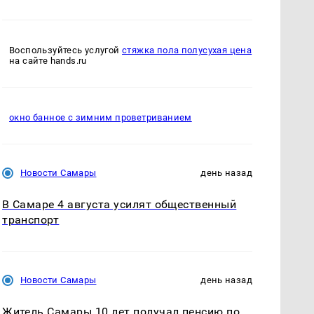
Воспользуйтесь услугой
стяжка пола полусухая цена
на сайте hands.ru
окно банное с зимним проветриванием
Новости Самары
день назад
В Самаре 4 августа усилят общественный
транспорт
Новости Самары
день назад
Житель Самары 10 лет получал пенсию по