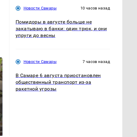
Новости Самары
10 часов назад
Помидоры в августе больше не
закатываю в банки: один трюк, и они
упруги до весны
Новости Самары
7 часов назад
В Самаре 6 августа приостановлен
общественный транспорт из-за
ракетной угрозы
В ОАЭ произошло
Все новости по
жестокое убийство
падению вертолета на
криптомиллионера
Кавказе: читать здесь