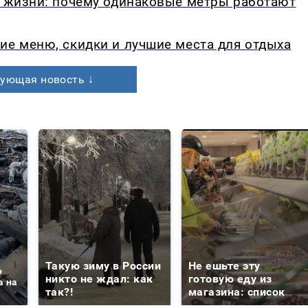
в жизни: почему одинаковые метры работают
ие меню, скидки и лучшие места для отдыха
ующая новость ↓
Такую зиму в России
Не ешьте эту
о
никто не ждал: как
готовую еду из
а на
так?!
магазина: список