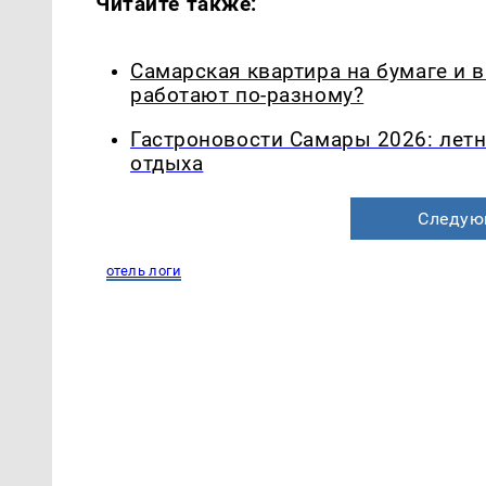
Читайте также:
Самарская квартира на бумаге и 
работают по-разному?
Гастроновости Самары 2026: летн
отдыха
Следую
отель логи