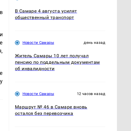
В Самаре 4 августа усилят
в
общественный транспорт
и
е
Новости Самары
день назад
,
Житель Самары 10 лет получал
пенсию по поддельным документам
об инвалидности
е
у
Новости Самары
12 часов назад
Маршрут № 46 в Самаре вновь
остался без перевозчика