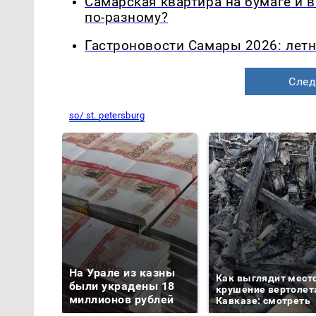
Самарская квартира на бумаге и 
по-разному?
Гастроновости Самары 2026: летн
След
so/ st. petersburg
На Урале из казны
Как выглядит мест
были украдены 18
крушение вертолет
миллионов рублей
Кавказе: смотреть