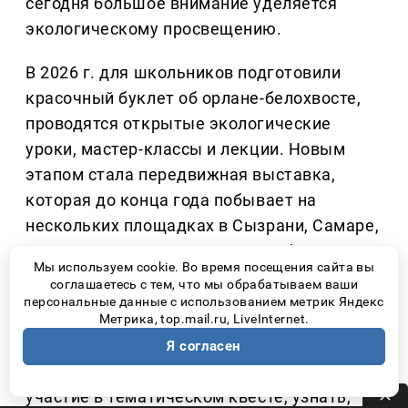
сегодня большое внимание уделяется
экологическому просвещению.
В 2026 г. для школьников подготовили
красочный буклет об орлане-белохвосте,
проводятся открытые экологические
уроки, мастер-классы и лекции. Новым
этапом стала передвижная выставка,
которая до конца года побывает на
нескольких площадках в Сызрани, Самаре,
Тольятти, Жигулёвске, Новокуйбышевске,
Мы используем cookie. Во время посещения сайта вы
вузах, колледжах, школах и домах
соглашаетесь с тем, что мы обрабатываем ваши
культуры региона.
персональные данные с использованием метрик Яндекс
Метрика, top.mail.ru, LiveInternet.
На выставке дети могут не просто
Я согласен
посмотреть фотографии, но и принять
участие в тематическом квесте, узнать,