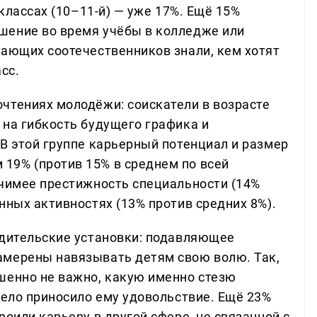
 классах (10–11-й) — уже 17%. Ещё 15%
шение во время учёбы в колледже или
тающих соотечественников знали, кем хотят
сс.
чтениях молодёжи: соискатели в возрасте
 на гибкость будущего графика и
В этой группе карьерный потенциал и размер
19% (против 15% в среднем по всей
ачимее престижность специальности (14%
нных активностях (13% против средних 8%).
одительские установки: подавляющее
амерены навязывать детям свою волю. Так,
шенно не важно, какую именно стезю
дело приносило ему удовольствие. Ещё 23%
роили карьеру в другой сфере, не связанной с