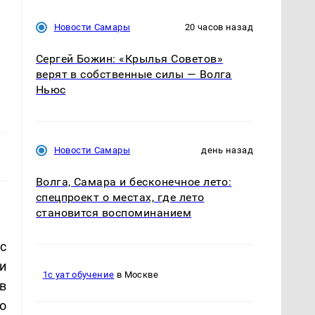
Новости Самары
20 часов назад
Сергей Божин: «Крылья Советов»
верят в собственные силы — Волга
Ньюс
Новости Самары
день назад
Волга, Самара и бесконечное лето:
спецпроект о местах, где лето
становится воспоминанием
с
и
1с уат обучение
в Москве
в
то