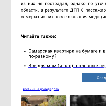
из них не пострадал, однако по ут
области, в результате ДТП 8 пассажир
семерых из них после оказания медици
Читайте также:
Самарская квартира на бумаге и 
по-разному?
Все для мам (и пап): полезные с
След
гостиница домодедово