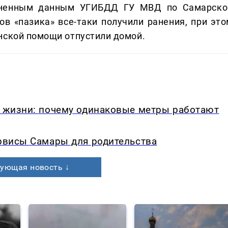
очненным данным УГИБДД ГУ МВД по Самарско
ов «пазика» все-таки получили ранения, при это
нской помощи отпустили домой.
в жизни: почему одинаковые метры работают
ервисы Самары для родительства
ующая новость ↓