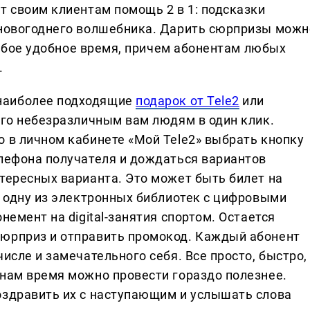
т своим клиентам помощь 2 в 1: подсказки
 новогоднего волшебника. Дарить сюрпризы можн
 любое удобное время, причем абонентам любых
.
наиболее подходящие
подарок от Tele2
или
его небезразличным вам людям в один клик.
о в личном кабинете «Мой Tele2» выбрать кнопку
елефона получателя и дождаться вариантов
нтересных варианта. Это может быть билет на
а одну из электронных библиотек с цифровыми
немент на digital-занятия спортом. Остается
сюрприз и отправить промокод. Каждый абонент
исле и замечательного себя. Все просто, быстро,
инам время можно провести гораздо полезнее.
оздравить их с наступающим и услышать слова