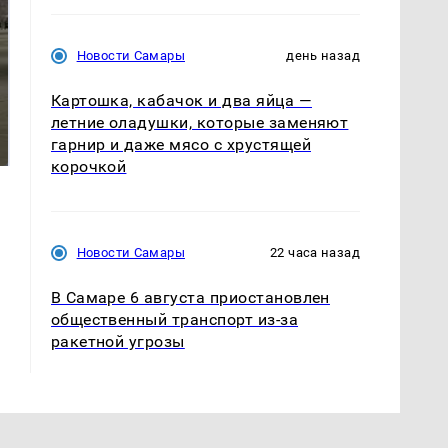
Новости Самары
день назад
Картошка, кабачок и два яйца —
На Урале из казны
Как выглядит место
летние оладушки, которые заменяют
были украдены 18
крушение вертолета на
гарнир и даже мясо с хрустящей
миллионов рублей
Кавказе: смотреть
корочкой
Новости Самары
22 часа назад
В Самаре 6 августа приостановлен
общественный транспорт из-за
ракетной угрозы