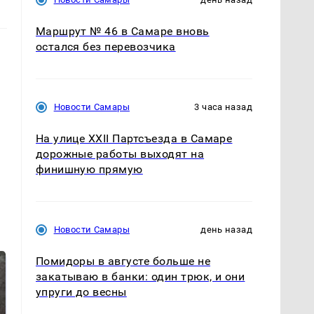
Маршрут № 46 в Самаре вновь
остался без перевозчика
Новости Самары
3 часа назад
На улице XXII Партсъезда в Самаре
дорожные работы выходят на
финишную прямую
Новости Самары
день назад
Помидоры в августе больше не
закатываю в банки: один трюк, и они
упруги до весны