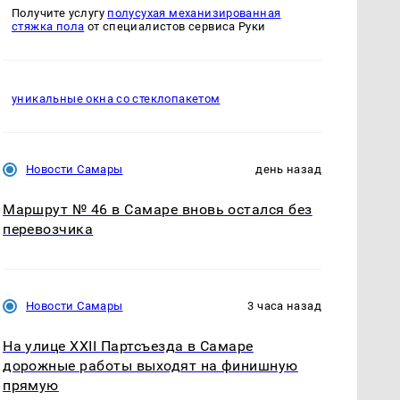
Получите услугу
полусухая механизированная
стяжка пола
от специалистов сервиса Руки
уникальные окна со стеклопакетом
Новости Самары
день назад
Маршрут № 46 в Самаре вновь остался без
перевозчика
Новости Самары
3 часа назад
На улице XXII Партсъезда в Самаре
дорожные работы выходят на финишную
прямую