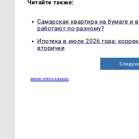
Читайте также:
Самарская квартира на бумаге и 
работают по-разному?
Ипотека в июле 2026 года: корре
вторички
Следую
мини отель казань