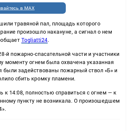
вайтесь в MAX
шили травяной пал, площадь которого
рание произошло накануне, а сигнал о нем
сообщает
Togliatti24
.
28-й пожарно-спасательной части и участники
у моменту огнем была охвачена указанная
я были задействованы пожарный ствол «Б» и
олило сбить кромку пламени.
 к 14:08, полностью справиться с огнем — к
ленному пункту не возникала. О произошедшем
4».