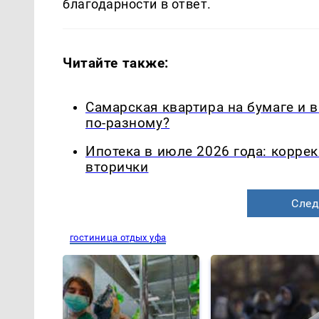
благодарности в ответ.
Читайте также:
Самарская квартира на бумаге и 
по-разному?
Ипотека в июле 2026 года: корре
вторички
След
гостиница отдых уфа