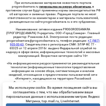
При использовании материалов новостного портала
progorodsamara.ru
гиперссылка на ресурс обязательна,
в
противном случае будут применены нормы законодательства РФ
об авторских и смежных правах. Редакция портала не несет
ответственности за комментарии и материалы пользователей,
размещенные на сайте progorodsamara.ru и его субдоменах.
Наименование: сетевое издание PROGORODSAMARA
(ПРОГОРОДСАМАРА) Учредитель: ООО «Город Самара». Главный
редактор: Романова А.А. Электронная почта редакции:
progorodsamara@progorodsamara.ru, телефон редакции:
+7 (987)
905-00-63
. Свидетельство о регистрации СМИ: ЭЛ № ФС 77 -
65325 от 12 апреля 2016г. выдано Федеральной службой по
надзору в сфере связи, информационных технологий и массовых
коммуникаций. Возрастная категория сайта 16+
«На информационном ресурсе применяются рекомендательные
технологии (информационные технологии предоставления
информации на основе сбора, систематизации и анализа
сведений, относящихся к предпочтениям пользователей сети
«Интернет», находящихся на территории Российской
Федерации)». Правила применения рекомендательных
технологий в виджетах рекламно-обменной сети
«СМИ2» (PDF)
Мы используем cookie. Во время посещения сайта вы
соглашаетесь с тем, что мы обрабатываем ваши
персональные данные с использованием метрик Яндекс
Метрика, top.mail.ru, LiveInternet.
© 2026 «ProGorodSamara» | Все права защищены