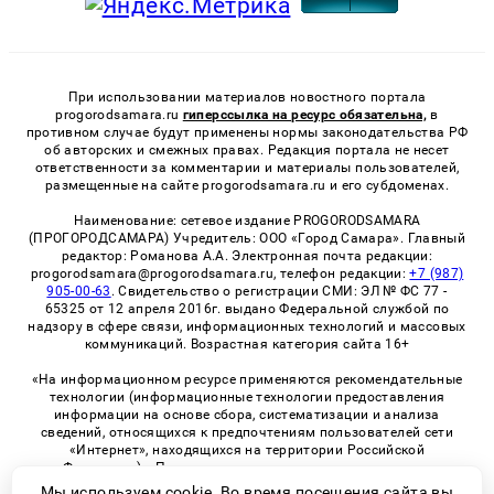
При использовании материалов новостного портала
progorodsamara.ru
гиперссылка на ресурс обязательна,
в
противном случае будут применены нормы законодательства РФ
об авторских и смежных правах. Редакция портала не несет
ответственности за комментарии и материалы пользователей,
размещенные на сайте progorodsamara.ru и его субдоменах.
Наименование: сетевое издание PROGORODSAMARA
(ПРОГОРОДСАМАРА) Учредитель: ООО «Город Самара». Главный
редактор: Романова А.А. Электронная почта редакции:
progorodsamara@progorodsamara.ru, телефон редакции:
+7 (987)
905-00-63
. Свидетельство о регистрации СМИ: ЭЛ № ФС 77 -
65325 от 12 апреля 2016г. выдано Федеральной службой по
надзору в сфере связи, информационных технологий и массовых
коммуникаций. Возрастная категория сайта 16+
«На информационном ресурсе применяются рекомендательные
технологии (информационные технологии предоставления
информации на основе сбора, систематизации и анализа
сведений, относящихся к предпочтениям пользователей сети
«Интернет», находящихся на территории Российской
Федерации)». Правила применения рекомендательных
технологий в виджетах рекламно-обменной сети
«СМИ2» (PDF)
Мы используем cookie. Во время посещения сайта вы