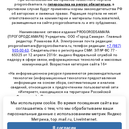
progorodsamara.ru
гиперссылка на ресурс обязательна,
в
противном случае будут применены нормы законодательства РФ
об авторских и смежных правах. Редакция портала не несет
ответственности за комментарии и материалы пользователей,
размещенные на сайте progorodsamara.ru и его субдоменах.
Наименование: сетевое издание PROGORODSAMARA
(ПРОГОРОДСАМАРА) Учредитель: ООО «Город Самара». Главный
редактор: Романова А.А. Электронная почта редакции:
progorodsamara@progorodsamara.ru, телефон редакции:
+7 (987)
905-00-63
. Свидетельство о регистрации СМИ: ЭЛ № ФС 77 -
65325 от 12 апреля 2016г. выдано Федеральной службой по
надзору в сфере связи, информационных технологий и массовых
коммуникаций. Возрастная категория сайта 16+
«На информационном ресурсе применяются рекомендательные
технологии (информационные технологии предоставления
информации на основе сбора, систематизации и анализа
сведений, относящихся к предпочтениям пользователей сети
«Интернет», находящихся на территории Российской
Федерации)». Правила применения рекомендательных
технологий в виджетах рекламно-обменной сети
«СМИ2» (PDF)
Мы используем cookie. Во время посещения сайта вы
соглашаетесь с тем, что мы обрабатываем ваши
персональные данные с использованием метрик Яндекс
Метрика, top.mail.ru, LiveInternet.
© 2026 «ProGorodSamara» | Все права защищены
Я согласен
Возрастная категория сайта 16+