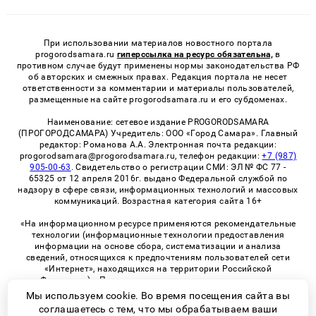
При использовании материалов новостного портала
progorodsamara.ru
гиперссылка на ресурс обязательна,
в
противном случае будут применены нормы законодательства РФ
об авторских и смежных правах. Редакция портала не несет
ответственности за комментарии и материалы пользователей,
размещенные на сайте progorodsamara.ru и его субдоменах.
Наименование: сетевое издание PROGORODSAMARA
(ПРОГОРОДСАМАРА) Учредитель: ООО «Город Самара». Главный
редактор: Романова А.А. Электронная почта редакции:
progorodsamara@progorodsamara.ru, телефон редакции:
+7 (987)
905-00-63
. Свидетельство о регистрации СМИ: ЭЛ № ФС 77 -
65325 от 12 апреля 2016г. выдано Федеральной службой по
надзору в сфере связи, информационных технологий и массовых
коммуникаций. Возрастная категория сайта 16+
«На информационном ресурсе применяются рекомендательные
технологии (информационные технологии предоставления
информации на основе сбора, систематизации и анализа
сведений, относящихся к предпочтениям пользователей сети
«Интернет», находящихся на территории Российской
Федерации)». Правила применения рекомендательных
технологий в виджетах рекламно-обменной сети
«СМИ2» (PDF)
Мы используем cookie. Во время посещения сайта вы
соглашаетесь с тем, что мы обрабатываем ваши