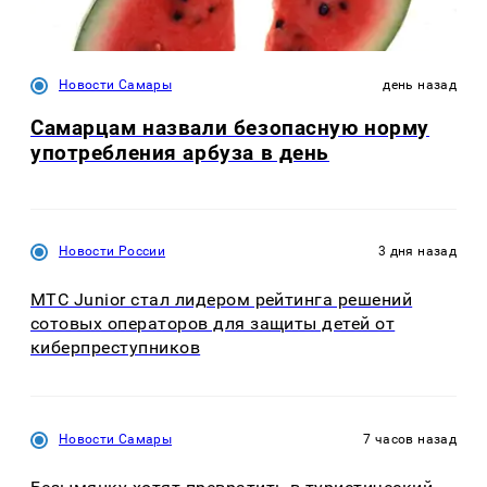
Новости Самары
день назад
Самарцам назвали безопасную норму
употребления арбуза в день
Новости России
3 дня назад
МТС Junior стал лидером рейтинга решений
сотовых операторов для защиты детей от
киберпреступников
Новости Самары
7 часов назад