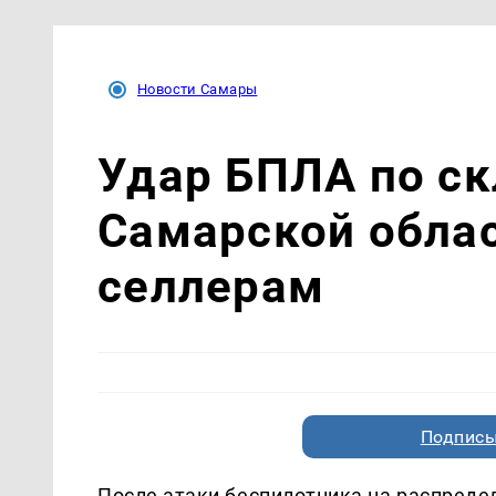
Новости Самары
Удар БПЛА по скл
Самарской облас
селлерам
Подписы
После атаки беспилотника на распредел