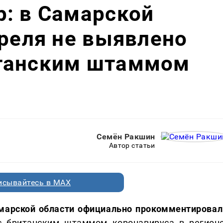
: в Самарской
преля не выявлено
танским штаммом
Семён Ракшин
Автор статьи
исывайтесь в MAX
амарской области официально прокомментировал
с британским штаммом коронавируса в регионе