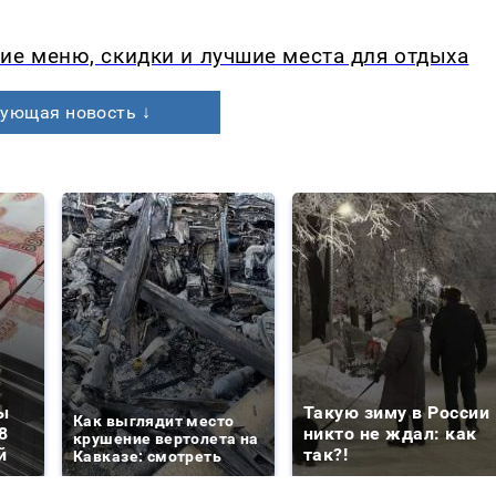
ие меню, скидки и лучшие места для отдыха
ующая новость ↓
ы
Такую зиму в России
Как выглядит место
8
никто не ждал: как
крушение вертолета на
й
так?!
Кавказе: смотреть