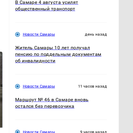
В Самаре 4 августа усилят
общественный транспорт
Новости Самары
день назад
Житель Самары 10 лет получал
пенсию по поддельным документам
об инвалидности
Новости Самары
11 часов назад
Маршрут № 46 в Самаре вновь
остался без перевозчика
Не ешьте эту
В ОАЭ произошло
готовую еду из
жестокое убийство
магазина: список
криптомиллионера
Новости Самары
9 часов назад