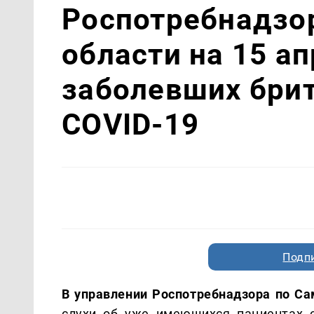
Роспотребнадзор
области на 15 а
заболевших бри
COVID-19
Подп
В управлении Роспотребнадзора по С
слухи об уже имеющихся пациентах 