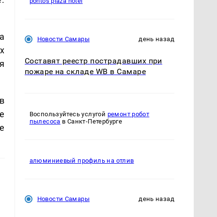
pontos plaza hotel
а
Новости Самары
день назад
х
Составят реестр пострадавших при
я
пожаре на складе WB в Самаре
в
е
Воспользуйтесь услугой
ремонт робот
пылесоса
в Санкт-Петербурге
е
алюминиевый профиль на отлив
Новости Самары
день назад