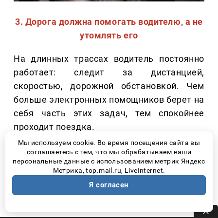
3. Дорога должна помогать водителю, а не
утомлять его
На длинных трассах водитель постоянно
работает: следит за дистанцией,
скоростью, дорожной обстановкой. Чем
больше электронных помощников берет на
себя часть этих задач, тем спокойнее
проходит поездка.
Мы используем cookie. Во время посещения сайта вы
Сегодня особенно полезными становятся:
соглашаетесь с тем, что мы обрабатываем ваши
персональные данные с использованием метрик Яндекс
Метрика, top.mail.ru, LiveInternet.
Адаптивный круиз-контроль;
Я согласен
Системы удержания автомобиля в
полосе;