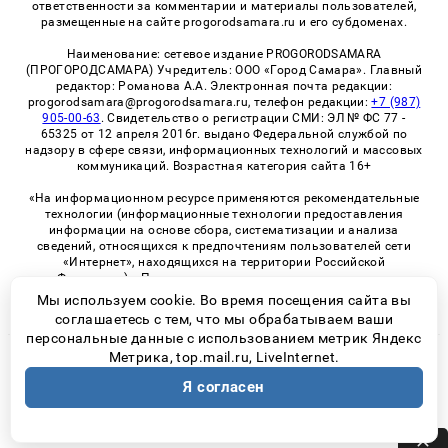
ответственности за комментарии и материалы пользователей,
размещенные на сайте progorodsamara.ru и его субдоменах.
Наименование: сетевое издание PROGORODSAMARA
(ПРОГОРОДСАМАРА) Учредитель: ООО «Город Самара». Главный
редактор: Романова А.А. Электронная почта редакции:
progorodsamara@progorodsamara.ru, телефон редакции:
+7 (987)
905-00-63
. Свидетельство о регистрации СМИ: ЭЛ № ФС 77 -
65325 от 12 апреля 2016г. выдано Федеральной службой по
надзору в сфере связи, информационных технологий и массовых
коммуникаций. Возрастная категория сайта 16+
«На информационном ресурсе применяются рекомендательные
технологии (информационные технологии предоставления
информации на основе сбора, систематизации и анализа
сведений, относящихся к предпочтениям пользователей сети
«Интернет», находящихся на территории Российской
Федерации)». Правила применения рекомендательных
технологий в виджетах рекламно-обменной сети
«СМИ2» (PDF)
Мы используем cookie. Во время посещения сайта вы
соглашаетесь с тем, что мы обрабатываем ваши
персональные данные с использованием метрик Яндекс
Метрика, top.mail.ru, LiveInternet.
© 2026 «ProGorodSamara» | Все права защищены
Я согласен
Возрастная категория сайта 16+
Политика конфиденциальности