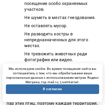
посещение особо охраняемых
участков.
Не шуметь в местах гнездования.
Не оставлять мусор.
Не разводить костры в
непредназначенных для этого
местах.
Не тревожить животных ради
фотографии или видео.
Мы используем cookie. Во время посещения сайта вы
Орлан-белохвост занесен сразу в
соглашаетесь с тем, что мы обрабатываем ваши
несколько Красных книг
–
персональные данные с использованием метрик Яндекс
Метрика, top.mail.ru, LiveInternet.
международную, российскую и
Я согласен
региональную. Во всей России, по оценкам
специалистов, насчитывается около 2500
пар этих птиц, поэтому каждая территория,