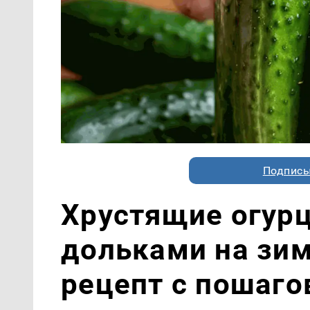
Подписы
Хрустящие огур
дольками на зи
рецепт с пошаг