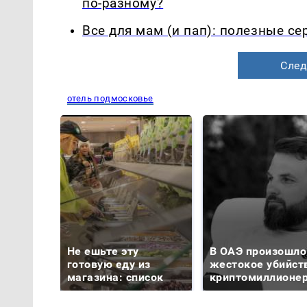
по-разному?
Все для мам (и пап): полезные с
След
отель подмосковье
Не ешьте эту
В ОАЭ произошло
готовую еду из
жестокое убийст
магазина: список
криптомиллионе