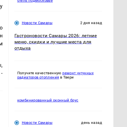
отель подмосковье
у
Новости Самары
2 дня назад
о
н
Гастроновости Самары 2026: летние
меню, скидки и лучшие места для
м
отдыха
,
-
Получите качественную
ремонт чугунных
радиаторов отопления
в Твери
комбинированный оконный брус
Новости Самары
день назад