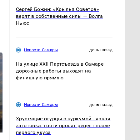
Сергей Божин: «Крылья Советов»
верят в собственные силы — Волга
Ньюс
Новости Самары
день назад
На улице XXII Партсъезда в Самаре
дорожные работы выходят на
финишную прямую
Новости Самары
день назад
СМИ: В Химках на
полицейскую
В магазинах России
Хрустящие огурцы с куркумой - яркая
машину напали и
ажиотаж из-за этого
заготовка: гости просят рецепт после
подожгли.
продукта: что купить?
первого укуса