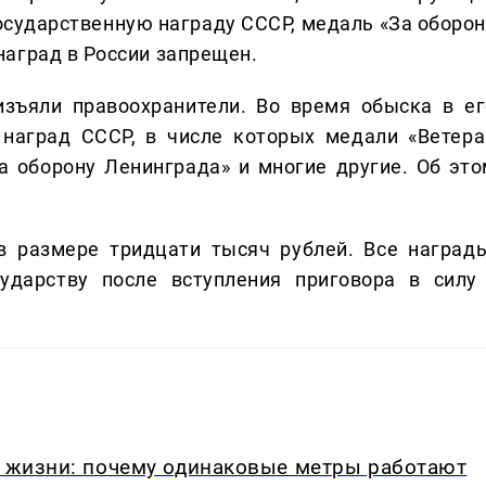
государственную награду СССР, медаль «За оборон
аград в России запрещен.
изъяли правоохранители. Во время обыска в ег
наград СССР, в числе которых медали «Ветера
За оборону Ленинграда» и многие другие. Об это
в размере тридцати тысяч рублей. Все награды
ударству после вступления приговора в силу 
в жизни: почему одинаковые метры работают