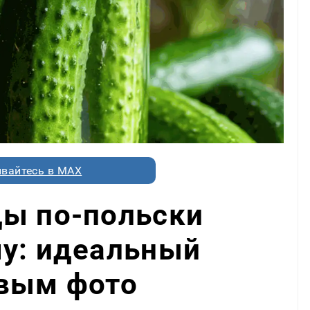
вайтесь в MAX
цы по-польски
му: идеальный
овым фото