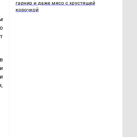
гарнир и даже мясо с хрустящей
корочкой
м
о
т
в
и
и
,