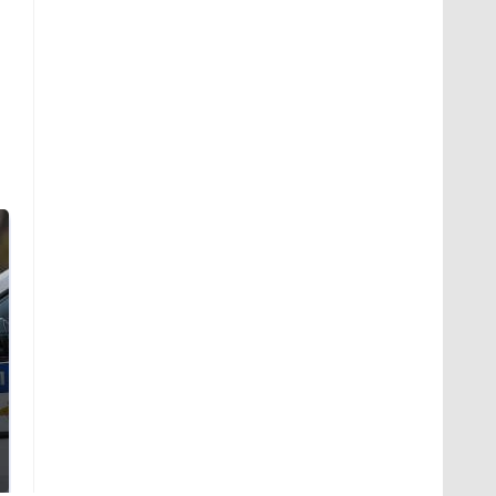
Где будет встреча
Такую зиму в России
президентов США и
никто не ждал: как
России: Европа?
так?!