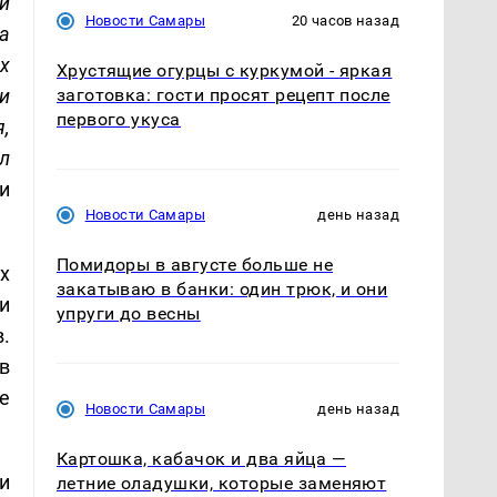
й
Новости Самары
20 часов назад
а
х
Хрустящие огурцы с куркумой - яркая
и
заготовка: гости просят рецепт после
первого укуса
,
л
и
Новости Самары
день назад
Помидоры в августе больше не
х
закатываю в банки: один трюк, и они
и
упруги до весны
.
в
е
Новости Самары
день назад
Картошка, кабачок и два яйца —
и
летние оладушки, которые заменяют