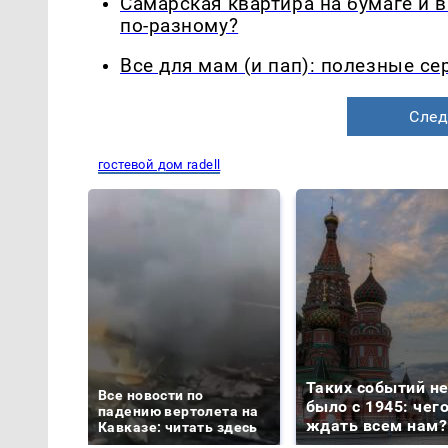
Самарская квартира на бумаге и 
по-разному?
Все для мам (и пап): полезные с
След
гостевой дом radell
Таких событий н
Все новости по
было с 1945: чег
падению вертолета на
ждать всем нам?
Кавказе: читать здесь