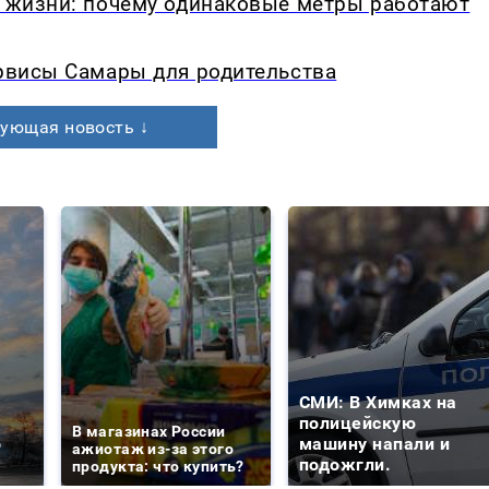
в жизни: почему одинаковые метры работают
ервисы Самары для родительства
ующая новость ↓
СМИ: В Химках на
е
полицейскую
В магазинах России
о
машину напали и
ажиотаж из-за этого
подожгли.
продукта: что купить?