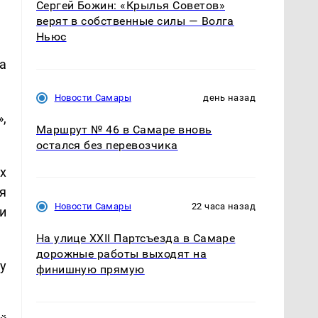
Сергей Божин: «Крылья Советов»
верят в собственные силы — Волга
Ньюс
а
Новости Самары
день назад
,
Маршрут № 46 в Самаре вновь
остался без перевозчика
х
я
Новости Самары
22 часа назад
и
На улице XXII Партсъезда в Самаре
дорожные работы выходят на
у
финишную прямую