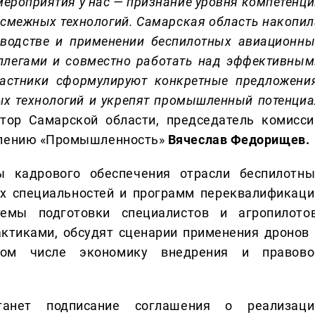
ероприятия у нас — признание уровня компетенци
и смежных технологий. Самарская область накопил
зводстве и применении беспилотных авиационны
оллегами и совместно работать над эффективным
частники сформулируют конкретные предложения
ых технологий и укрепят промышленный потенциа
тор Самарской области, председатель комисси
авлению «Промышленность»
Вячеслав Федорищев.
 кадрового обеспечения отрасли беспилотны
ых специальностей и программ переквалификаци
емы подготовки специалистов и агропилотов
ктиками, обсудят сценарии применения дронов 
том числе экономику внедрения и правово
анет подписание соглашения о реализаци