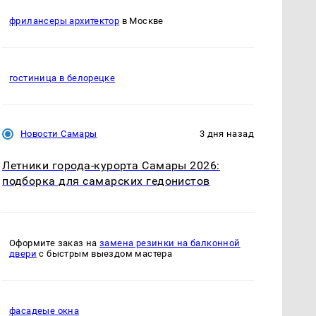
фрилансеры архитектор
в Москве
гостиница в белорецке
Новости Самары
3 дня назад
Летники города-курорта Самары 2026:
подборка для самарских гедонистов
Оформите заказ на
замена резинки на балконной
двери
с быстрым выездом мастера
фасадеые окна