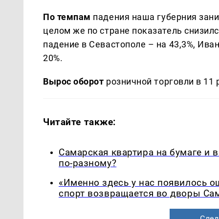
По темпам
падения наша губерния зани
целом же по стране показатель снизилс
падение в Севастополе – на 43,3%, Иван
20%.
Вырос оборот
розничной торговли в 11 р
Читайте также:
Самарская квартира на бумаге и 
по-разному?
«Именно здесь у нас появилось 
спорт возвращается во дворы Са
След