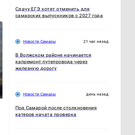
Сдачу ЕГЭ хотят отменить для
самарских выпускников с 2027 года
Новости Самары
21 час назад
В Волжском районе начинается
капремонт путепровода через
железную дорогу
СМИ: В Химках на
полицейскую
В магазинах России
машину напали и
ажиотаж из-за этого
подожгли.
продукта: что купить?
Новости Самары
день назад
Под Самарой после столкновения
катеров начата проверка