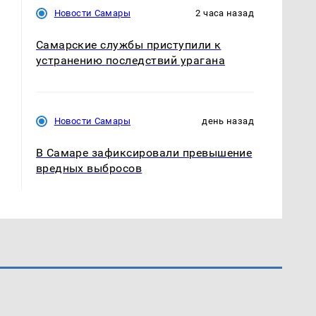
Новости Самары
2 часа назад
Самарские службы приступили к
устранению последствий урагана
Новости Самары
день назад
В Самаре зафиксировали превышение
вредных выбросов