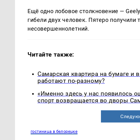
Ещё одно лобовое столкновение — Geely
гибели двух человек. Пятеро получили
несовершеннолетний.
Читайте также:
Самарская квартира на бумаге и 
работают по-разному?
«Именно здесь у нас появилось 
спорт возвращается во дворы Са
Следую
гостиница в белорецке