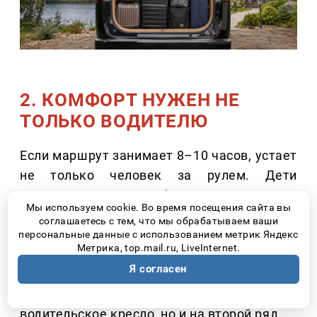
2. КОМФОРТ НУЖЕН НЕ
ТОЛЬКО ВОДИТЕЛЮ
Если маршрут занимает 8–10 часов, устает
не только человек за рулем. Дети
начинают искать удобное положение уже
Мы используем cookie. Во время посещения сайта вы
через пару часов. Взрослым хочется
соглашаетесь с тем, что мы обрабатываем ваши
вытянуть ноги, сменить позу или просто
персональные данные с использованием метрик Яндекс
Метрика, top.mail.ru, LiveInternet.
спокойно почитать книгу во время
Я согласен
движения. Поэтому сегодня покупатели
все чаще обращают внимание не только на
водительское кресло, но и на второй ряд.