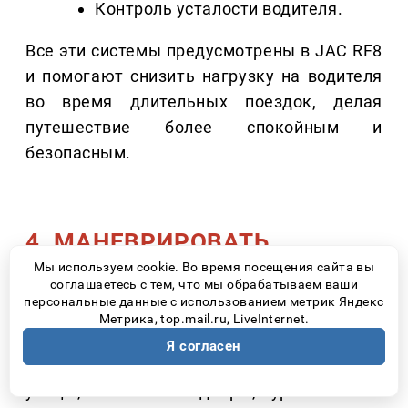
Контроль усталости водителя.
Все эти системы предусмотрены в JAC RF8
и помогают снизить нагрузку на водителя
во время длительных поездок, делая
путешествие более спокойным и
безопасным.
4. МАНЕВРИРОВАТЬ
ДОЛЖНО БЫТЬ ЛЕГКО ДАЖЕ
Мы используем cookie. Во время посещения сайта вы
соглашаетесь с тем, что мы обрабатываем ваши
В НЕЗНАКОМОМ ГОРОДЕ
персональные данные с использованием метрик Яндекс
Метрика, top.mail.ru, LiveInternet.
Практически любое большое путешествие
Я согласен
заканчивается поиском парковки. Узкие
улицы, гостиничные дворы, туристические