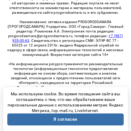
об авторских и смежных правах. Редакция портала не несет
ответственности за комментарии и материалы пользователей,
размещенные на сайте progorodsamara.ru и его субдоменах.
Наименование: сетевое издание PROGORODSAMARA
(ПРОГОРОДСАМАРА) Учредитель: ООО «Город Самара». Главный
редактор: Романова А.А. Электронная почта редакции:
progorodsamara@progorodsamara.ru, телефон редакции:
+7 (987)
905-00-63
. Свидетельство о регистрации СМИ: ЭЛ № ФС 77 -
65325 от 12 апреля 2016г. выдано Федеральной службой по
надзору в сфере связи, информационных технологий и массовых
коммуникаций. Возрастная категория сайта 16+
«На информационном ресурсе применяются рекомендательные
технологии (информационные технологии предоставления
информации на основе сбора, систематизации и анализа
сведений, относящихся к предпочтениям пользователей сети
«Интернет», находящихся на территории Российской
Федерации)». Правила применения рекомендательных
технологий в виджетах рекламно-обменной сети
«СМИ2» (PDF)
Мы используем cookie. Во время посещения сайта вы
соглашаетесь с тем, что мы обрабатываем ваши
персональные данные с использованием метрик Яндекс
Метрика, top.mail.ru, LiveInternet.
© 2026 «ProGorodSamara» | Все права защищены
Я согласен
Возрастная категория сайта 16+
Политика конфиденциальности