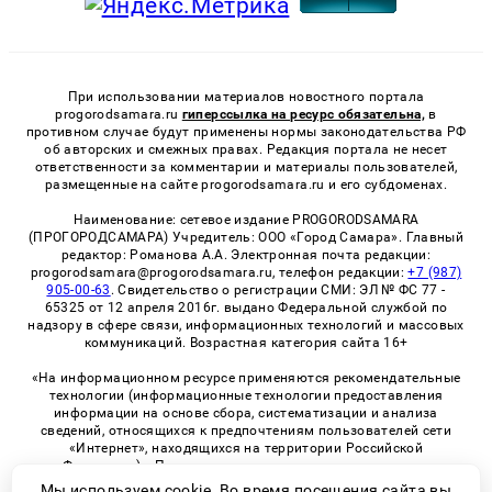
При использовании материалов новостного портала
progorodsamara.ru
гиперссылка на ресурс обязательна,
в
противном случае будут применены нормы законодательства РФ
об авторских и смежных правах. Редакция портала не несет
ответственности за комментарии и материалы пользователей,
размещенные на сайте progorodsamara.ru и его субдоменах.
Наименование: сетевое издание PROGORODSAMARA
(ПРОГОРОДСАМАРА) Учредитель: ООО «Город Самара». Главный
редактор: Романова А.А. Электронная почта редакции:
progorodsamara@progorodsamara.ru, телефон редакции:
+7 (987)
905-00-63
. Свидетельство о регистрации СМИ: ЭЛ № ФС 77 -
65325 от 12 апреля 2016г. выдано Федеральной службой по
надзору в сфере связи, информационных технологий и массовых
коммуникаций. Возрастная категория сайта 16+
«На информационном ресурсе применяются рекомендательные
технологии (информационные технологии предоставления
информации на основе сбора, систематизации и анализа
сведений, относящихся к предпочтениям пользователей сети
«Интернет», находящихся на территории Российской
Федерации)». Правила применения рекомендательных
технологий в виджетах рекламно-обменной сети
«СМИ2» (PDF)
Мы используем cookie. Во время посещения сайта вы