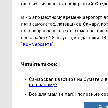
одно из сызранских предприятий. Сред
В 7:50 по местному времени аэропорт 
пяти самолетах, летевших в Самару, к
перенаправлены на запасные площадки
свою работу 28 августа, когда наши ПВ
"Коммерсантъ"
.
Читайте также:
Самарская квартира на бумаге и 
по-разному?
Все для мам (и пап): полезные с
След