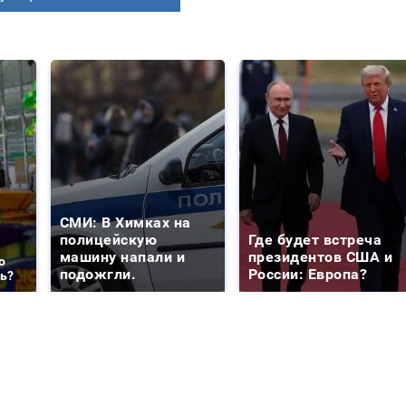
СМИ: В Химках на
полицейскую
Где будет встреча
машину напали и
президентов США и
о
подожгли.
России: Европа?
ть?