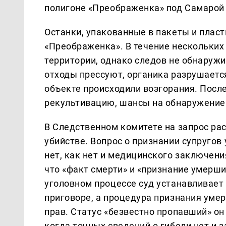
полигоне «Преображенка» под Самарой
Останки, упакованные в пакеты и плас
«Преображенка». В течение нескольких
территории, однако следов не обнаруж
отходы прессуют, органика разрушается
объекте происходили возгорания. После
рекультивацию, шансы на обнаружение 
В Следственном комитете на запрос рас
убийстве. Вопрос о признании супругов
нет, как нет и медицинского заключени
что «факт смерти» и «признание умерш
уголовном процессе суд устанавливает 
приговоре, а процедура признания ум
прав. Статус «безвестно пропавший» 
когда точных сведений о гибели нет и 