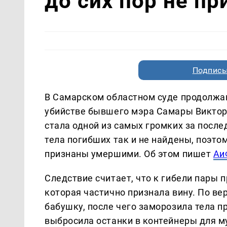
до сих пор не п
Подписы
В Самарском областном суде продолжа
убийстве бывшего мэра Самары Виктора
стала одной из самых громких за послед
тела погибших так и не найдены, поэто
признаны умершими. Об этом пишет
Аи
Следствие считает, что к гибели пары п
которая частично признала вину. По ве
бабушку, после чего заморозила тела п
выбросила останки в контейнеры для му