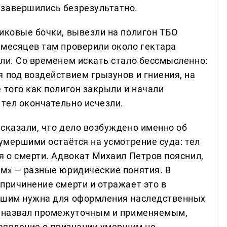
 завершились безрезультатно.
тиковые бочки, вывезли на полигон ТБО
 месяцев там проверили около гектара
или. Со временем искать стало бессмысленно:
 под воздействием грызунов и гниения, на
 того как полигон закрыли и начали
тел окончательно исчезли.
сказали, что дело возбуждено именно об
 умершими остаётся на усмотрение суда: тел
я о смерти. Адвокат Михаил Петров пояснил,
им» — разные юридические понятия. В
причинение смерти и отражает это в
ершим нужна для оформления наследственных
он назвал промежуточным и применяемым,
заявление о признании умершим не