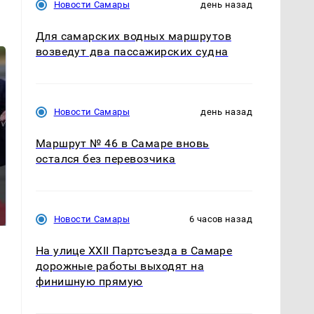
Новости Самары
день назад
Для самарских водных маршрутов
возведут два пассажирских судна
Новости Самары
день назад
Маршрут № 46 в Самаре вновь
остался без перевозчика
На Урале из казны
Такую зиму в России
были украдены 18
никто не ждал: как
миллионов рублей
так?!
Новости Самары
6 часов назад
На улице XXII Партсъезда в Самаре
дорожные работы выходят на
финишную прямую