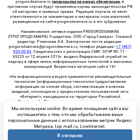
progorodsamara.ru
гиперссылка на ресурс обязательна,
в
противном случае будут применены нормы законодательства РФ
об авторских и смежных правах. Редакция портала не несет
ответственности за комментарии и материалы пользователей,
размещенные на сайте progorodsamara.ru и его субдоменах.
Наименование: сетевое издание PROGORODSAMARA
(ПРОГОРОДСАМАРА) Учредитель: ООО «Город Самара». Главный
редактор: Романова А.А. Электронная почта редакции:
progorodsamara@progorodsamara.ru, телефон редакции:
+7 (987)
905-00-63
. Свидетельство о регистрации СМИ: ЭЛ № ФС 77 -
65325 от 12 апреля 2016г. выдано Федеральной службой по
надзору в сфере связи, информационных технологий и массовых
коммуникаций. Возрастная категория сайта 16+
«На информационном ресурсе применяются рекомендательные
технологии (информационные технологии предоставления
информации на основе сбора, систематизации и анализа
сведений, относящихся к предпочтениям пользователей сети
«Интернет», находящихся на территории Российской
Федерации)». Правила применения рекомендательных
технологий в виджетах рекламно-обменной сети
«СМИ2» (PDF)
Мы используем cookie. Во время посещения сайта вы
соглашаетесь с тем, что мы обрабатываем ваши
персональные данные с использованием метрик Яндекс
Метрика, top.mail.ru, LiveInternet.
© 2026 «ProGorodSamara» | Все права защищены
Я согласен
Возрастная категория сайта 16+