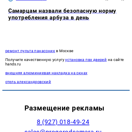
Самарцам назвали безопасную норму
употребления арбуза в день
ремонт пульта панасоник
в Москве
Получите качественную услугу
установка пвх дверей
на сайте
hands.ru
внешняя алюминиевая накладка на окнах
отель александровский
Размещение рекламы
8 (927) 018-49-24
sales@progorodsamara.ru