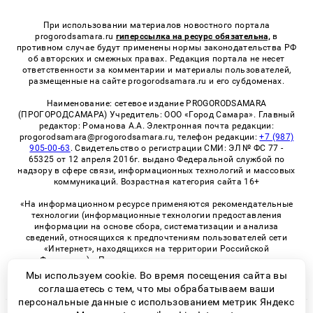
При использовании материалов новостного портала
progorodsamara.ru
гиперссылка на ресурс обязательна,
в
противном случае будут применены нормы законодательства РФ
об авторских и смежных правах. Редакция портала не несет
ответственности за комментарии и материалы пользователей,
размещенные на сайте progorodsamara.ru и его субдоменах.
Наименование: сетевое издание PROGORODSAMARA
(ПРОГОРОДСАМАРА) Учредитель: ООО «Город Самара». Главный
редактор: Романова А.А. Электронная почта редакции:
progorodsamara@progorodsamara.ru, телефон редакции:
+7 (987)
905-00-63
. Свидетельство о регистрации СМИ: ЭЛ № ФС 77 -
65325 от 12 апреля 2016г. выдано Федеральной службой по
надзору в сфере связи, информационных технологий и массовых
коммуникаций. Возрастная категория сайта 16+
«На информационном ресурсе применяются рекомендательные
технологии (информационные технологии предоставления
информации на основе сбора, систематизации и анализа
сведений, относящихся к предпочтениям пользователей сети
«Интернет», находящихся на территории Российской
Федерации)». Правила применения рекомендательных
технологий в виджетах рекламно-обменной сети
«СМИ2» (PDF)
Мы используем cookie. Во время посещения сайта вы
соглашаетесь с тем, что мы обрабатываем ваши
персональные данные с использованием метрик Яндекс