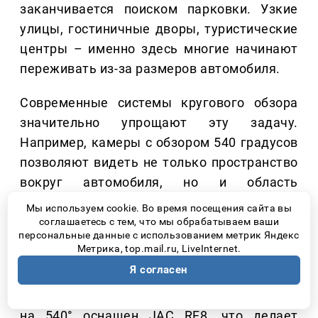
заканчивается поиском парковки. Узкие
улицы, гостиничные дворы, туристические
центры – именно здесь многие начинают
переживать из-за размеров автомобиля.
Современные системы кругового обзора
значительно упрощают эту задачу.
Например, камеры с обзором 540 градусов
позволяют видеть не только пространство
вокруг автомобиля, но и область
непосредственно под ним. Это особенно
Мы используем cookie. Во время посещения сайта вы
удобно при парковке, проезде рядом с
соглашаетесь с тем, что мы обрабатываем ваши
персональные данные с использованием метрик Яндекс
бордюрами или движении по тесным
Метрика, top.mail.ru, LiveInternet.
улицам незнакомого города.
Я согласен
Именно такой системой кругового обзора
на 540° оснащен JAC RF8, что делает