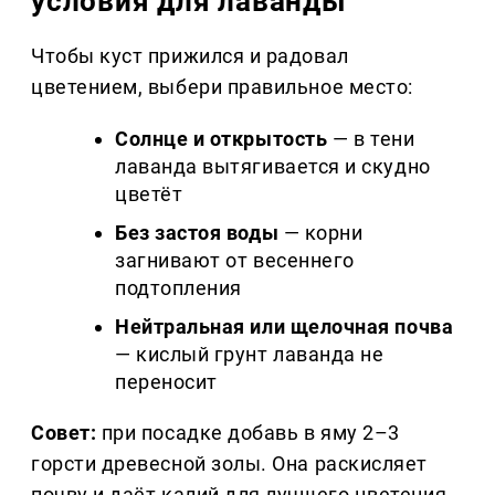
условия для лаванды
Чтобы куст прижился и радовал
цветением, выбери правильное место:
Солнце и открытость
— в тени
лаванда вытягивается и скудно
цветёт
Без застоя воды
— корни
загнивают от весеннего
подтопления
Нейтральная или щелочная почва
— кислый грунт лаванда не
переносит
Совет:
при посадке добавь в яму 2–3
горсти древесной золы. Она раскисляет
почву и даёт калий для лучшего цветения.