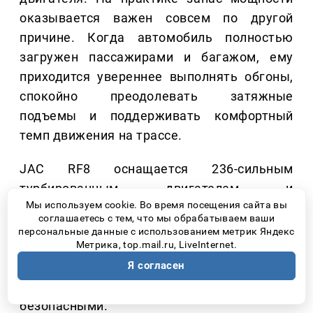
оказывается важен совсем по другой
причине. Когда автомобиль полностью
загружен пассажирами и багажом, ему
приходится увереннее выполнять обгоны,
спокойно преодолевать затяжные
подъемы и поддерживать комфортный
темп движения на трассе.
JAC RF8 оснащается 236-сильным
турбированным двигателем и
Мы используем cookie. Во время посещения сайта вы
классической автоматической коробкой
соглашаетесь с тем, что мы обрабатываем ваши
передач. Такое сочетание позволяет
персональные данные с использованием метрик Яндекс
Метрика, top.mail.ru, LiveInternet.
автомобилю уверенно чувствовать себя
Я согласен
даже при полной загрузке и делает
длительные поездки более комфортными и
безопасными.