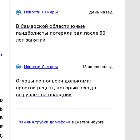
Новости Самары
день назад
В Самарской области юные
гандболисты потеряли зал после 50
лет занятий
Новости Самары
13 часов назад
Огурцы по‑польски дольками:
простой рецепт, который всегда
выручает на праздник
о
ь
в
замена трубки домофона
в Екатеринбурге
я
,