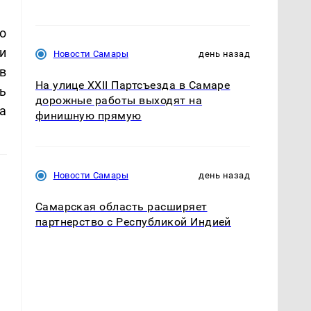
о
и
Новости Самары
день назад
в
На улице XXII Партсъезда в Самаре
ь
дорожные работы выходят на
а
финишную прямую
Новости Самары
день назад
Самарская область расширяет
партнерство с Республикой Индией