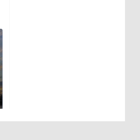
СМИ: В Химках на
полицейскую
В магазинах России
машину напали и
ажиотаж из-за этого
подожгли.
продукта: что купить?