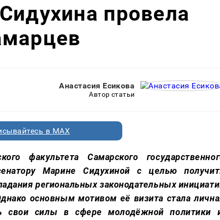
 Сидухина провела
амарцев
Анастасия Есикова
Автор статьи
исывайтесь в MAX
кого факультета Самарского государственног
 сенатору Марине Сидухиной с целью получит
падания региональных законодательных инициати
Однако основным мотивом её визита стала лична
ть свои силы в сфере молодёжной политики и