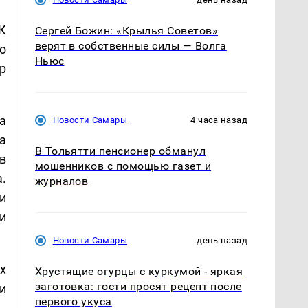
К
Сергей Божин: «Крылья Советов»
верят в собственные силы — Волга
о
Ньюс
р
а
Новости Самары
4 часа назад
а
В Тольятти пенсионер обманул
в
мошенников с помощью газет и
.
журналов
и
и
Новости Самары
день назад
х
Хрустящие огурцы с куркумой - яркая
заготовка: гости просят рецепт после
и
первого укуса