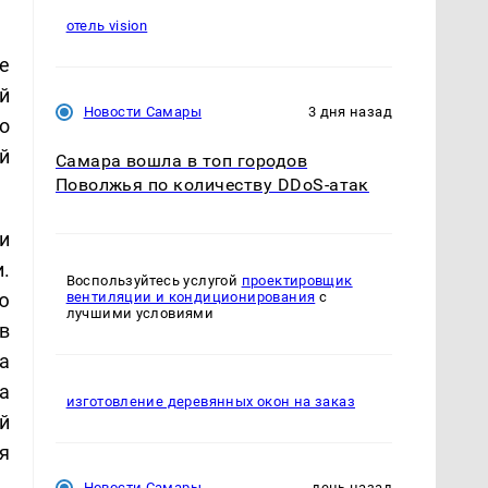
отель vision
е
й
Новости Самары
3 дня назад
о
й
Самара вошла в топ городов
Поволжья по количеству DDoS-атак
и
.
Воспользуйтесь услугой
проектировщик
ю
вентиляции и кондиционирования
с
лучшими условиями
в
а
а
изготовление деревянных окон на заказ
й
я
Новости Самары
день назад