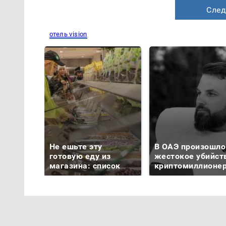
След
отель vision
Не ешьте эту
В ОАЭ произошло
готовую еду из
жестокое убийст
магазина: список
криптомиллионе