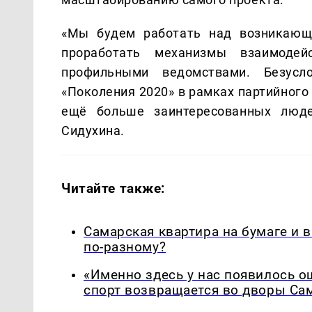
«Мы будем работать над возникающ
проработать механизмы взаимодей
профильными ведомствами. Безусл
«Поколения 2020» в рамках партийного
ещё больше заинтересованных люде
Сидухина.
Читайте также:
Самарская квартира на бумаге и 
по-разному?
«Именно здесь у нас появилось 
спорт возвращается во дворы Са