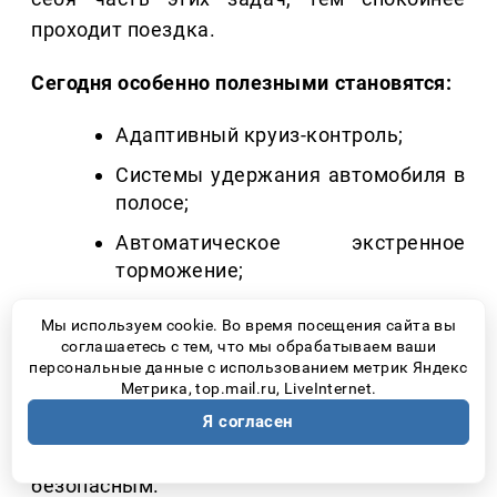
проходит поездка.
Сегодня особенно полезными становятся:
Адаптивный круиз-контроль;
Системы удержания автомобиля в
полосе;
Автоматическое экстренное
торможение;
Контроль усталости водителя.
Мы используем cookie. Во время посещения сайта вы
соглашаетесь с тем, что мы обрабатываем ваши
Все эти системы предусмотрены в JAC RF8
персональные данные с использованием метрик Яндекс
Метрика, top.mail.ru, LiveInternet.
и помогают снизить нагрузку на водителя
Я согласен
во время длительных поездок, делая
путешествие более спокойным и
безопасным.