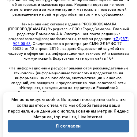
об авторских и смежных правах. Редакция портала не несет
ответственности за комментарии и материалы пользователей,
размещенные на сайте progorodsamara.ru и его субдоменах.
Наименование: сетевое издание PROGORODSAMARA
(ПРОГОРОДСАМАРА) Учредитель: ООО «Город Самара». Главный
редактор: Романова А.А. Электронная почта редакции:
progorodsamara@progorodsamara.ru, телефон редакции:
+7 (987)
905-00-63
. Свидетельство о регистрации СМИ: ЭЛ № ФС 77 -
65325 от 12 апреля 2016г. выдано Федеральной службой по
надзору в сфере связи, информационных технологий и массовых
коммуникаций. Возрастная категория сайта 16+
«На информационном ресурсе применяются рекомендательные
технологии (информационные технологии предоставления
информации на основе сбора, систематизации и анализа
сведений, относящихся к предпочтениям пользователей сети
«Интернет», находящихся на территории Российской
Федерации)». Правила применения рекомендательных
технологий в виджетах рекламно-обменной сети
«СМИ2» (PDF)
Мы используем cookie. Во время посещения сайта вы
соглашаетесь с тем, что мы обрабатываем ваши
персональные данные с использованием метрик Яндекс
Метрика, top.mail.ru, LiveInternet.
© 2026 «ProGorodSamara» | Все права защищены
Я согласен
Возрастная категория сайта 16+
Политика конфиденциальности