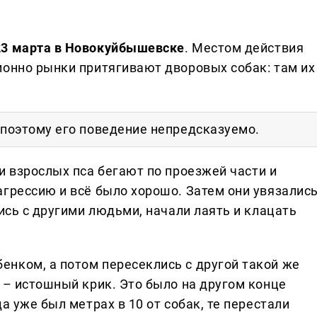
23 марта в Новокуйбышевске
. Местом действия
ионно рынки притягивают дворовых собак: там их
 поэтому его поведение непредсказуемо.
ри взрослых пса бегают по проезжей части и
агрессию и всё было хорошо. Затем они увязалис
лись с другими людьми, начали лаять и клацать
енком, а потом пересеклись с другой такой же
у – истошный крик. Это было на другом конце
да уже был метрах в 10 от собак, те перестали