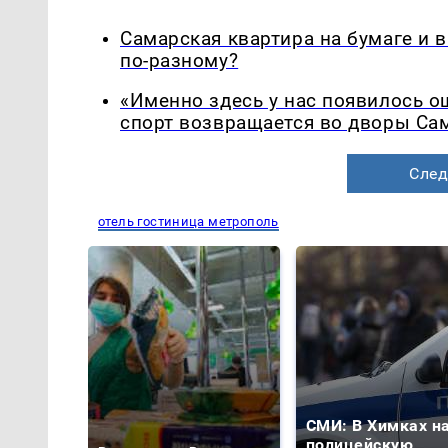
Самарская квартира на бумаге и 
по-разному?
«Именно здесь у нас появилось 
спорт возвращается во дворы Са
След
отель гостиница метрополь
СМИ: В Химках н
полицейскую