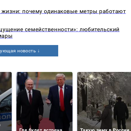
в жизни: почему одинаковые метры работают
ощущение семейственности»: любительский
мары
ующая новость ↓
а
Где будет встреча
Такую зиму в России