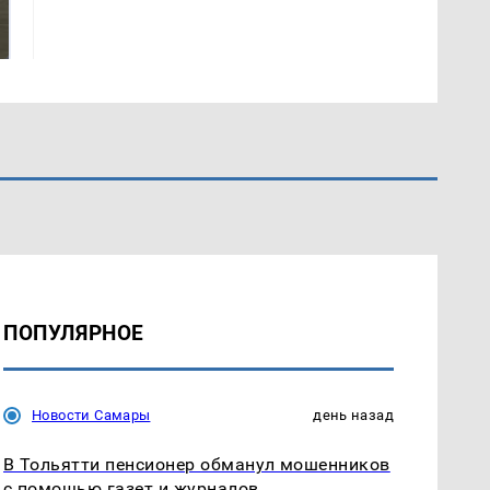
Как выглядит место
были украдены 18
крушение вертолета на
миллионов рублей
Кавказе: смотреть
ПОПУЛЯРНОЕ
Новости Самары
день назад
В Тольятти пенсионер обманул мошенников
с помощью газет и журналов