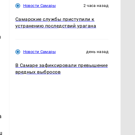
Новости Самары
2 часа назад
Самарские службы приступили к
устранению последствий урагана
а
Новости Самары
день назад
В Самаре зафиксировали превышение
вредных выбросов
а
ш