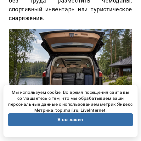
без труда разместить чемоданы,
спортивный инвентарь или туристическое
снаряжение.
Мы используем cookie. Во время посещения сайта вы
соглашаетесь с тем, что мы обрабатываем ваши
персональные данные с использованием метрик Яндекс
Метрика, top.mail.ru, LiveInternet.
2. КОМФОРТ НУЖЕН НЕ
Я согласен
ТОЛЬКО ВОДИТЕЛЮ