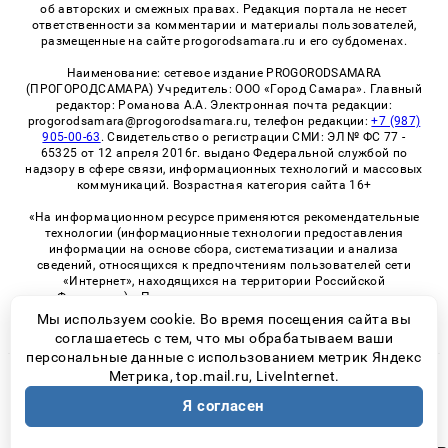
об авторских и смежных правах. Редакция портала не несет
ответственности за комментарии и материалы пользователей,
размещенные на сайте progorodsamara.ru и его субдоменах.
Наименование: сетевое издание PROGORODSAMARA
(ПРОГОРОДСАМАРА) Учредитель: ООО «Город Самара». Главный
редактор: Романова А.А. Электронная почта редакции:
progorodsamara@progorodsamara.ru, телефон редакции:
+7 (987)
905-00-63
. Свидетельство о регистрации СМИ: ЭЛ № ФС 77 -
65325 от 12 апреля 2016г. выдано Федеральной службой по
надзору в сфере связи, информационных технологий и массовых
коммуникаций. Возрастная категория сайта 16+
«На информационном ресурсе применяются рекомендательные
технологии (информационные технологии предоставления
информации на основе сбора, систематизации и анализа
сведений, относящихся к предпочтениям пользователей сети
«Интернет», находящихся на территории Российской
Федерации)». Правила применения рекомендательных
технологий в виджетах рекламно-обменной сети
«СМИ2» (PDF)
Мы используем cookie. Во время посещения сайта вы
соглашаетесь с тем, что мы обрабатываем ваши
персональные данные с использованием метрик Яндекс
Метрика, top.mail.ru, LiveInternet.
© 2026 «ProGorodSamara» | Все права защищены
Я согласен
Возрастная категория сайта 16+
Политика конфиденциальности