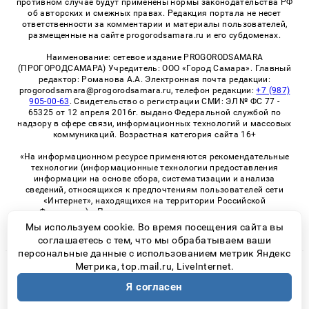
противном случае будут применены нормы законодательства РФ
об авторских и смежных правах. Редакция портала не несет
ответственности за комментарии и материалы пользователей,
размещенные на сайте progorodsamara.ru и его субдоменах.
Наименование: сетевое издание PROGORODSAMARA
(ПРОГОРОДСАМАРА) Учредитель: ООО «Город Самара». Главный
редактор: Романова А.А. Электронная почта редакции:
progorodsamara@progorodsamara.ru, телефон редакции:
+7 (987)
905-00-63
. Свидетельство о регистрации СМИ: ЭЛ № ФС 77 -
65325 от 12 апреля 2016г. выдано Федеральной службой по
надзору в сфере связи, информационных технологий и массовых
коммуникаций. Возрастная категория сайта 16+
«На информационном ресурсе применяются рекомендательные
технологии (информационные технологии предоставления
информации на основе сбора, систематизации и анализа
сведений, относящихся к предпочтениям пользователей сети
«Интернет», находящихся на территории Российской
Федерации)». Правила применения рекомендательных
технологий в виджетах рекламно-обменной сети
«СМИ2» (PDF)
Мы используем cookie. Во время посещения сайта вы
соглашаетесь с тем, что мы обрабатываем ваши
персональные данные с использованием метрик Яндекс
Метрика, top.mail.ru, LiveInternet.
© 2026 «ProGorodSamara» | Все права защищены
Я согласен
Возрастная категория сайта 16+
Политика конфиденциальности