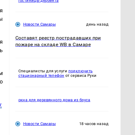
гостиницы дербента
ся
ы
Новости Самары
день назад
Составят реестр пострадавших при
я
пожаре на складе WB в Самаре
ь
Специалисты для услуги
подключить
м
стационарный телефон
от сервиса Руки
о
окна для деревянного дома из бруса
y
Новости Самары
18 часов назад