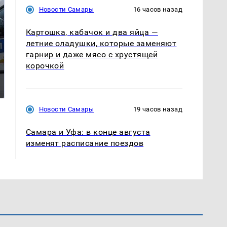
Новости Самары
16 часов назад
Картошка, кабачок и два яйца —
летние оладушки, которые заменяют
гарнир и даже мясо с хрустящей
корочкой
Где будет встреча
Такую зиму в России
президентов США и
никто не ждал: как
России: Европа?
так?!
Новости Самары
19 часов назад
Самара и Уфа: в конце августа
изменят расписание поездов