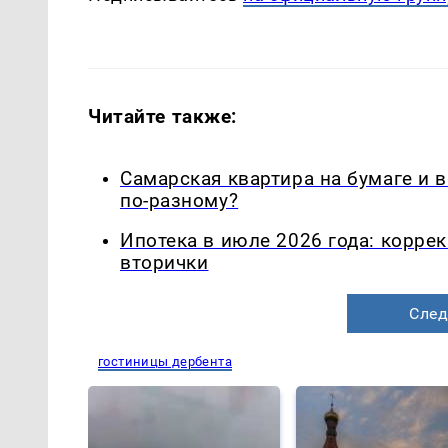
Читайте также:
Самарская квартира на бумаге и 
по-разному?
Ипотека в июле 2026 года: корре
вторички
След
гостиницы дербента