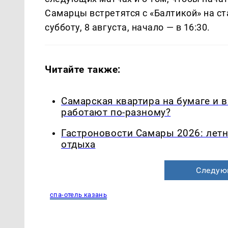
Самарцы встретятся с «Балтикой» на с
субботу, 8 августа, начало — в 16:30.
Читайте также:
Самарская квартира на бумаге и 
работают по-разному?
Гастроновости Самары 2026: летн
отдыха
Следую
спа-отель казань