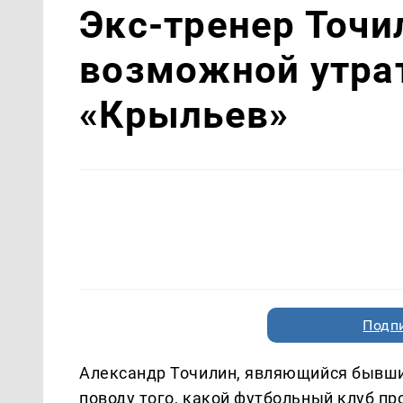
Экс-тренер Точи
возможной утра
«Крыльев»
Подп
Александр Точилин, являющийся бывши
поводу того, какой футбольный клуб пр