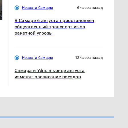
Такую зиму в России
Не ешьте эту
Новости Самары
6 часов назад
никто не ждал: как
готовую еду из
так?!
магазина: список
В Самаре 6 августа приостановлен
общественный транспорт из-за
ракетной угрозы
Новости Самары
12 часов назад
Самара и Уфа: в конце августа
изменят расписание поездов