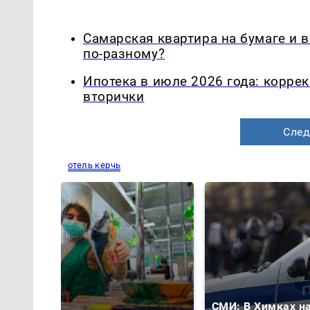
Самарская квартира на бумаге и 
по-разному?
Ипотека в июле 2026 года: корре
вторички
След
отель керчь
СМИ: В Химках н