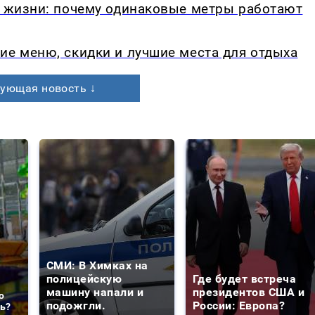
в жизни: почему одинаковые метры работают
ие меню, скидки и лучшие места для отдыха
ующая новость ↓
СМИ: В Химках на
полицейскую
Где будет встреча
машину напали и
президентов США и
о
подожгли.
России: Европа?
ть?