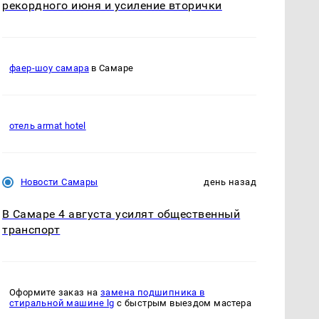
рекордного июня и усиление вторички
фаер-шоу самара
в Самаре
отель armat hotel
Новости Самары
день назад
В Самаре 4 августа усилят общественный
транспорт
Оформите заказ на
замена подшипника в
стиральной машине lg
с быстрым выездом мастера