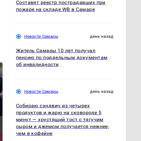
Составят реестр пострадавших при
пожаре на складе WB в Самаре
Новости Самары
день назад
Житель Самары 10 лет получал
пенсию по поддельным документам
об инвалидности
Новости Самары
день назад
Собираю сэндвич из четырех
продуктов и жарю на сковороде 5
минут — хрустящий тост с тягучим
Такую зиму в России
На Урале из казны
сыром и джемом получается нежнее,
никто не ждал: как
были украдены 18
чем в кофейне
так?!
миллионов рублей