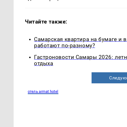
Читайте также:
Самарская квартира на бумаге и 
работают по-разному?
Гастроновости Самары 2026: летн
отдыха
Следую
отель armat hotel