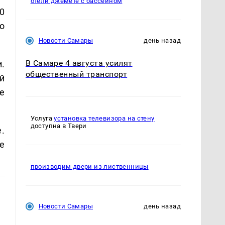
отели джемете с бассейном
0
о
Новости Самары
день назад
В Самаре 4 августа усилят
.
общественный транспорт
й
е
Услуга
установка телевизора на стену
доступна в Твери
е.
е
производим двери из лиственницы
Новости Самары
день назад