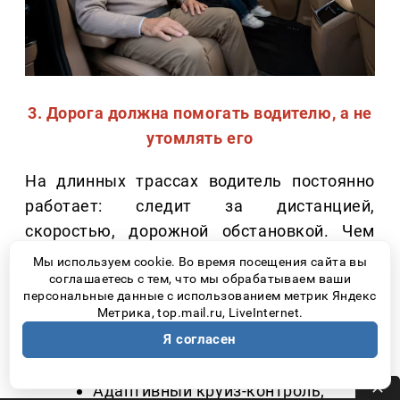
3. Дорога должна помогать водителю, а не
утомлять его
На длинных трассах водитель постоянно
работает: следит за дистанцией,
скоростью, дорожной обстановкой. Чем
больше электронных помощников берет на
Мы используем cookie. Во время посещения сайта вы
соглашаетесь с тем, что мы обрабатываем ваши
себя часть этих задач, тем спокойнее
персональные данные с использованием метрик Яндекс
проходит поездка.
Метрика, top.mail.ru, LiveInternet.
Я согласен
Сегодня особенно полезными становятся:
Адаптивный круиз-контроль;