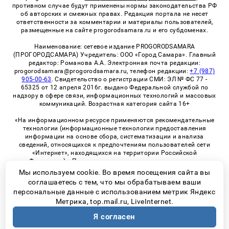
противном случае будут применены нормы законодательства РФ
об авторских и смежных правах. Редакция портала не несет
ответственности за комментарии и материалы пользователей,
размещенные на сайте progorodsamara.ru и его субдоменах.
Наименование: сетевое издание PROGORODSAMARA
(ПРОГОРОДСАМАРА) Учредитель: ООО «Город Самара». Главный
редактор: Романова А.А. Электронная почта редакции:
progorodsamara@progorodsamara.ru, телефон редакции:
+7 (987)
905-00-63
. Свидетельство о регистрации СМИ: ЭЛ № ФС 77 -
65325 от 12 апреля 2016г. выдано Федеральной службой по
надзору в сфере связи, информационных технологий и массовых
коммуникаций. Возрастная категория сайта 16+
«На информационном ресурсе применяются рекомендательные
технологии (информационные технологии предоставления
информации на основе сбора, систематизации и анализа
сведений, относящихся к предпочтениям пользователей сети
«Интернет», находящихся на территории Российской
Федерации)». Правила применения рекомендательных
технологий в виджетах рекламно-обменной сети
«СМИ2» (PDF)
Мы используем cookie. Во время посещения сайта вы
соглашаетесь с тем, что мы обрабатываем ваши
персональные данные с использованием метрик Яндекс
Метрика, top.mail.ru, LiveInternet.
© 2026 «ProGorodSamara» | Все права защищены
Я согласен
Возрастная категория сайта 16+
Политика конфиденциальности