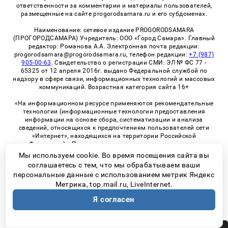
ответственности за комментарии и материалы пользователей,
размещенные на сайте progorodsamara.ru и его субдоменах.
Наименование: сетевое издание PROGORODSAMARA
(ПРОГОРОДСАМАРА) Учредитель: ООО «Город Самара». Главный
редактор: Романова А.А. Электронная почта редакции:
progorodsamara@progorodsamara.ru, телефон редакции:
+7 (987)
905-00-63
. Свидетельство о регистрации СМИ: ЭЛ № ФС 77 -
65325 от 12 апреля 2016г. выдано Федеральной службой по
надзору в сфере связи, информационных технологий и массовых
коммуникаций. Возрастная категория сайта 16+
«На информационном ресурсе применяются рекомендательные
технологии (информационные технологии предоставления
информации на основе сбора, систематизации и анализа
сведений, относящихся к предпочтениям пользователей сети
«Интернет», находящихся на территории Российской
Федерации)». Правила применения рекомендательных
технологий в виджетах рекламно-обменной сети
«СМИ2» (PDF)
Мы используем cookie. Во время посещения сайта вы
соглашаетесь с тем, что мы обрабатываем ваши
персональные данные с использованием метрик Яндекс
Метрика, top.mail.ru, LiveInternet.
© 2026 «ProGorodSamara» | Все права защищены
Я согласен
Возрастная категория сайта 16+
Политика конфиденциальности