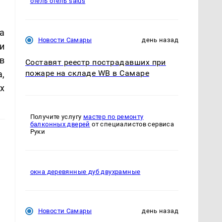
отель отель salus
а
Новости Самары
день назад
и
в
Составят реестр пострадавших при
пожаре на складе WB в Самаре
,
х
Получите услугу
мастер по ремонту
балконных дверей
от специалистов сервиса
Руки
окна деревянные дуб двухрамные
Новости Самары
день назад