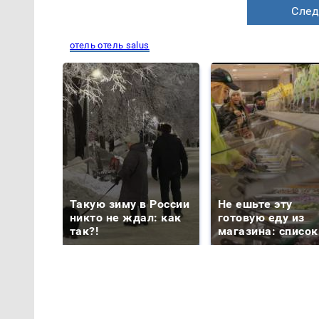
След
отель отель salus
Такую зиму в России
Не ешьте эту
никто не ждал: как
готовую еду из
так?!
магазина: список