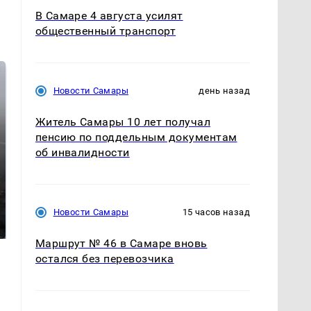
В Самаре 4 августа усилят
общественный транспорт
Новости Самары
день назад
Житель Самары 10 лет получал
пенсию по поддельным документам
об инвалидности
Таких событий не
В магазинах России
было с 1945: чего
Новости Самары
15 часов назад
ажиотаж из-за этого
ждать всем нам?
продукта: что купить?
Маршрут № 46 в Самаре вновь
остался без перевозчика