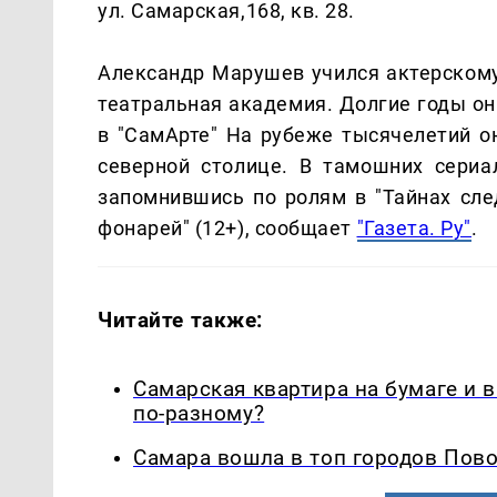
ул. Самарская,168, кв. 28.
Александр Марушев учился актерскому
театральная академия. Долгие годы он
в "СамАрте" На рубеже тысячелетий он
северной столице. В тамошних сериа
запомнившись по ролям в "Тайнах след
фонарей" (12+), сообщает
"Газета. Ру"
.
Читайте также:
Самарская квартира на бумаге и 
по-разному?
Самара вошла в топ городов Пово