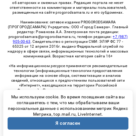
об авторских и смежных правах. Редакция портала не несет
ответственности за комментарии и материалы пользователей,
размещенные на сайте progorodsamara.ru и его субдоменах.
Наименование: сетевое издание PROGORODSAMARA
(ПРОГОРОДСАМАРА) Учредитель: ООО «Город Самара». Главный
редактор: Романова А.А. Электронная почта редакции:
progorodsamara@progorodsamara.ru, телефон редакции:
+7 (987)
905-00-63
. Свидетельство о регистрации СМИ: ЭЛ № ФС 77 -
65325 от 12 апреля 2016г. выдано Федеральной службой по
надзору в сфере связи, информационных технологий и массовых
коммуникаций. Возрастная категория сайта 16+
«На информационном ресурсе применяются рекомендательные
технологии (информационные технологии предоставления
информации на основе сбора, систематизации и анализа
сведений, относящихся к предпочтениям пользователей сети
«Интернет», находящихся на территории Российской
Федерации)». Правила применения рекомендательных
технологий в виджетах рекламно-обменной сети
«СМИ2» (PDF)
Мы используем cookie. Во время посещения сайта вы
соглашаетесь с тем, что мы обрабатываем ваши
персональные данные с использованием метрик Яндекс
Метрика, top.mail.ru, LiveInternet.
© 2026 «ProGorodSamara» | Все права защищены
Я согласен
Возрастная категория сайта 16+
Политика конфиденциальности